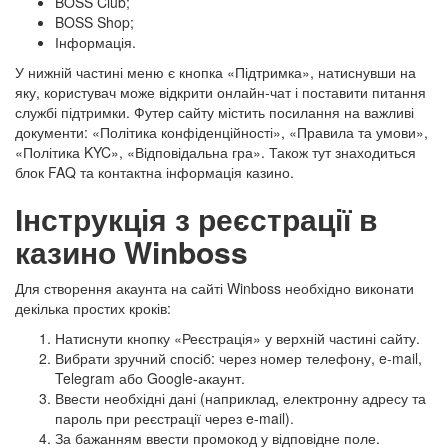
BOSS Club;
BOSS Shop;
Інформація.
У нижній частині меню є кнопка «Підтримка», натиснувши на
яку, користувач може відкрити онлайн-чат і поставити питання
службі підтримки. Футер сайту містить посилання на важливі
документи: «Політика конфіденційності», «Правила та умови»,
«Політика KYC», «Відповідальна гра». Також тут знаходиться
блок FAQ та контактна інформація казино.
Інструкція з реєстрації в
казино Winboss
Для створення акаунта на сайті Winboss необхідно виконати
декілька простих кроків:
Натиснути кнопку «Реєстрація» у верхній частині сайту.
Вибрати зручний спосіб: через номер телефону, e-mail,
Telegram або Google-акаунт.
Ввести необхідні дані (наприклад, електронну адресу та
пароль при реєстрації через e-mail).
За бажанням ввести промокод у відповідне поле.