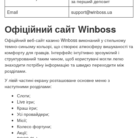
за перший депозит
Email
support@winboss.ua
Офіційний сайт Winboss
Офіційний веб-сайт казино Winboss виконаний у стильному
темно-синьому кольорі, що створює атмосферу вишуканості та
комфорту для гравців. Інтерфейс інтуїтивно зрозумілий і
структурований таким чином, щоб користувачі могли легко
знаходити потрібну інформацію та швидко переходити між
розділами.
У лівій частині екрану розташоване основне меню з
наступними розділами:
Слоти;
Live ігри;
Краш ігри;
Усі провайдери;
Місії;
Колесо фортуни;
Акції;