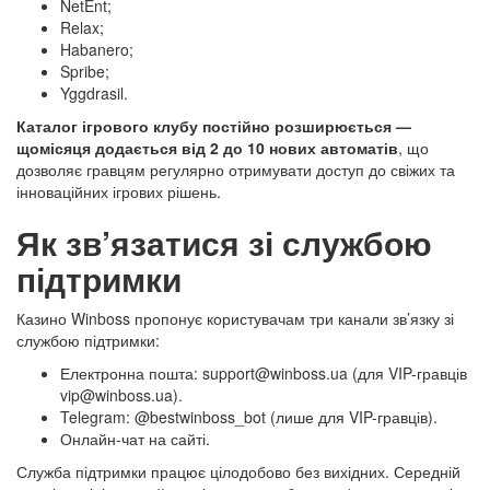
NetEnt;
Relax;
Habanero;
Spribe;
Yggdrasil.
Каталог ігрового клубу постійно розширюється —
щомісяця додається від 2 до 10 нових автоматів
, що
дозволяє гравцям регулярно отримувати доступ до свіжих та
інноваційних ігрових рішень.
Як зв’язатися зі службою
підтримки
Казино Winboss пропонує користувачам три канали зв’язку зі
службою підтримки:
Електронна пошта:
support@winboss.ua
(для VIP-гравців
vip@winboss.ua
).
Telegram: @bestwinboss_bot (лише для VIP-гравців).
Онлайн-чат на сайті.
Служба підтримки працює цілодобово без вихідних. Середній